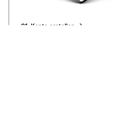
01. Konto erstellen
Haben Sie Ihr Nutzerkonto bereits aktiviert?
Mit einem Klick auf den Link in Ihrer
Bestätigungs-E-Mail ist das erledigt. Jetzt
können Sie sich mit dem, bei der Bestellung in
unserem Online-Shop, vergebenen Passwort
anmelden.
Legen Sie Ihr persönliches Nutzerkonto mit
dem untenstehenden Aktivierungscode
hier
an. Mit einem Klick auf den Link in Ihrer
Bestätigungs-E-Mail ist Ihr Konto aktiviert.