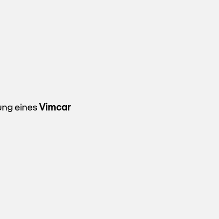
rung eines
Vimcar