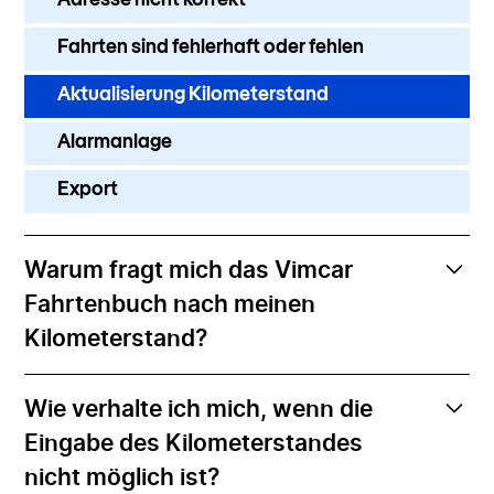
Fahrten sind fehlerhaft oder fehlen
Aktualisierung Kilometerstand
Alarmanlage
Export
Warum fragt mich das Vimcar
Fahrtenbuch nach meinen
Kilometerstand?
Wir haben keinen direkten Zugriff auf den
Wie verhalte ich mich, wenn die
Kilometerstand Ihres Fahrzeuges. Unser System
rechnet anhand der von uns analysierten Daten die
Eingabe des Kilometerstandes
gefahrenen Kilometer mit. Es schafft einen Abgleich
nicht möglich ist?
zwischen realem und errechneten Kilometerstand